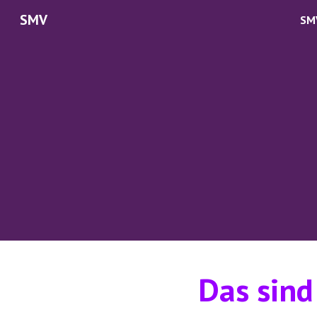
SMV
SM
Sk
Das sind