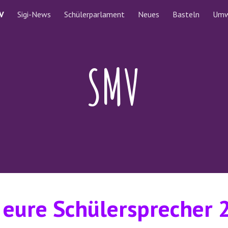
V
Sigi-News
Schülerparlament
Neues
Basteln
Umw
ip to main content
Skip to navigat
SMV
 eure Schülersprecher