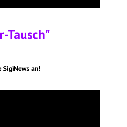
r-Tausch"
e SigiNews an!